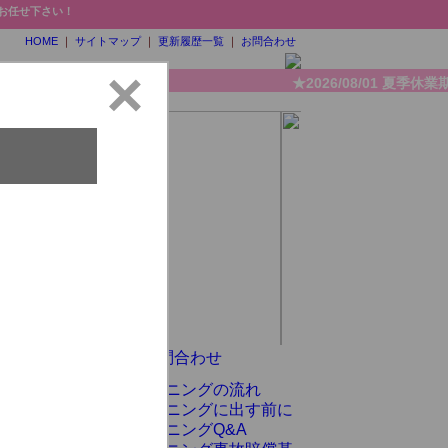
お任せ下さい！
HOME
｜
サイトマップ
｜
更新履歴一覧
｜
お問合わせ
★2026/08/01 夏季休