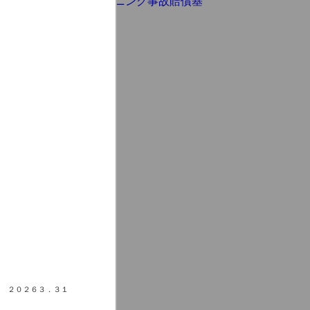
２０２６３．３１