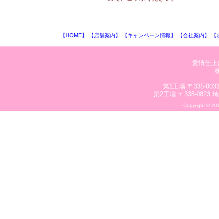
【HOME】
【店舗案内】
【キャンペーン情報】
【会社案内】
【
愛情仕上
第1工場 〒335-003
第2工場 〒338-0823 
Copyright © 20