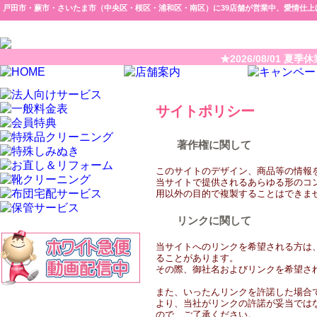
戸田市・蕨市・さいたま市（中央区・桜区・浦和区・南区）に39店舗が営業中、愛情仕上
★2026/08/01 夏
サイトポリシー
著作権に関して
このサイトのデザイン、商品等の情報
当サイトで提供されるあらゆる形のコ
用以外の目的で複製することはできま
リンクに関して
当サイトへのリンクを希望される方は
ることがあります。
その際、御社名およびリンクを希望さ
また、いったんリンクを許諾した場合
より、当社がリンクの許諾が妥当では
ので、ご了承ください。